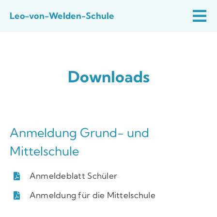
Zum
Leo-von-Welden-Schule
Inhalt
Tog
Start
springen
Nav
Aktuelles
Downloads
Schulfamilie
Schulprofil
Praktische Infos
Anmeldung Grund- und
Mittelschule
Quali
Anmeldeblatt Schüler
Anmeldung für die Mittelschule