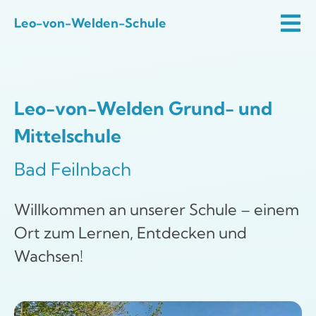
Zum
Leo-von-Welden-Schule
Inhalt
Tog
Start
springen
Nav
Aktuelles
Leo-von-Welden Grund- und
Schulfamilie
Mittelschule
Schulprofil
Bad Feilnbach
Praktische Infos
Willkommen an unserer Schule – einem
Quali
Ort zum Lernen, Entdecken und
Wachsen!