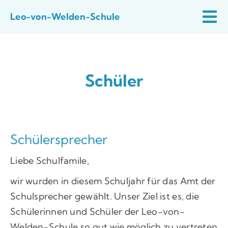
Zum
Leo-von-Welden-Schule
Inhalt
Tog
Start
springen
Nav
Aktuelles
Schüler
Schulfamilie
Schulprofil
Praktische Infos
Schülersprecher
Liebe Schulfamile,
Quali
wir wurden in diesem Schuljahr für das Amt der
Schulsprecher gewählt. Unser Ziel ist es, die
Schülerinnen und Schüler der Leo-von-
Welden-Schule so gut wie möglich zu vertreten